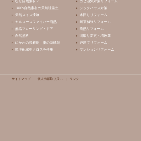
なぜ自然素材？
カビ湿気対策リフォーム
100%自然素材の天然珪藻土
シックハウス対策
天然スイス漆喰
水回りリフォーム
セルロースファイバー断熱
耐震補強リフォーム
無垢フローリング・ドア
断熱リフォーム
自然塗料
間取り変更・増改築
にかわの接着剤、墨の防蟻剤
戸建てリフォーム
環境配慮型クロスを使用
マンションリフォーム
サイトマップ
|
個人情報取り扱い
|
リンク