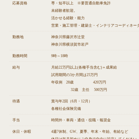
応募資格
専・短卒以上 ※要普通自動車免許
未経験者歓迎。
活かせる経験・能力
営業・施工管理・建築士・インテリアコーディネー
勤務地
神奈川県藤沢市辻堂
神奈川県横須賀市岩戸
勤務時間
9時～18時
給与
月給22万円以上(各種手当含む)＋成果給
試用期間の3か月間は25万円
年収例 28歳 420万円
32歳 主任 500万円
待遇
賞与年2回（6月・12月）
各種社会保険完備
手当
時間外・車両・通信・役職・報奨金
休日・休暇
4週7休制、GW、夏季、年末・年始、有給など