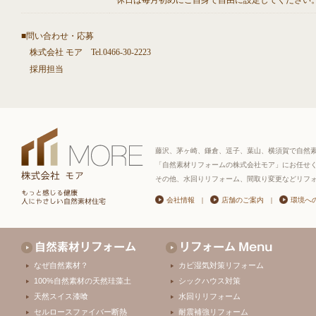
休日は毎月初めにご自身で自由に設定してください
■問い合わせ・応募
株式会社 モア Tel.0466-30-2223
採用担当
藤沢、茅ヶ崎、鎌倉、逗子、葉山、横須賀で自然
「自然素材リフォームの株式会社モア」にお任せ
その他、水回りリフォーム、間取り変更などリフ
会社情報
|
店舗のご案内
|
環境へ
なぜ自然素材？
カビ湿気対策リフォーム
100%自然素材の天然珪藻土
シックハウス対策
天然スイス漆喰
水回りリフォーム
セルロースファイバー断熱
耐震補強リフォーム