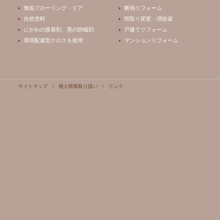
無垢フローリング・ドア
断熱リフォーム
自然塗料
間取り変更・増改築
にかわの接着剤、墨の防蟻剤
戸建てリフォーム
環境配慮型クロスを使用
マンションリフォーム
サイトマップ
|
個人情報取り扱い
|
リンク