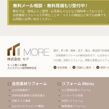
弊社では、皆様よりご質問・お見積もりなどなど随時承っております。
自然素材リフォームで不明なことや・コストの相談など何でも結構です
お気軽にお問い合せください。
藤沢、茅ヶ崎、鎌倉、逗子、葉山、横須賀で自然
「自然素材リフォームの株式会社モア」にお任せ
その他、水回りリフォーム、間取り変更などリフ
会社情報
|
店舗のご案内
|
環境へ
なぜ自然素材？
カビ湿気対策リフォーム
100%自然素材の天然珪藻土
シックハウス対策
天然スイス漆喰
水回りリフォーム
セルロースファイバー断熱
耐震補強リフォーム