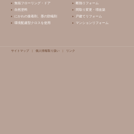
無垢フローリング・ドア
断熱リフォーム
自然塗料
間取り変更・増改築
にかわの接着剤、墨の防蟻剤
戸建てリフォーム
環境配慮型クロスを使用
マンションリフォーム
サイトマップ
|
個人情報取り扱い
|
リンク