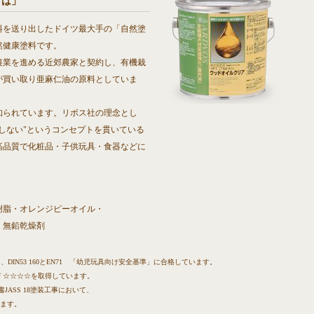
とは」
を送り出したドイツ最大手の「自然塗
然健康塗料です。
業を進める近郊農家と契約し、有機栽
が買い取り亜麻仁油の原料としていま
られています。リボス社の理念とし
しない"というコンセプトを貫いている
高品質で化粧品・子供玩具・食器などに
樹脂・オレンジピーオイル・
・無鉛乾燥剤
DIN53 160とEN71 「幼児玩具向け安全基準」に合格しています。
Ｆ☆☆☆☆を取得しています。
ASS 18塗装工事において、
います。